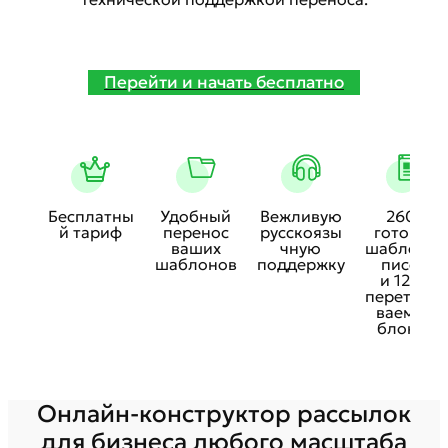
Перейти и начать бесплатно
Бесплатны
Удобный
Вежливую
260+
й тариф
перенос
русскоязы
готовых
ваших
чную
шаблонов
шаблонов
поддержку
писем
и 120+
перетаски
ваемых
блоков
Онлайн-конструктор рассылок
для бизнеса любого масштаба