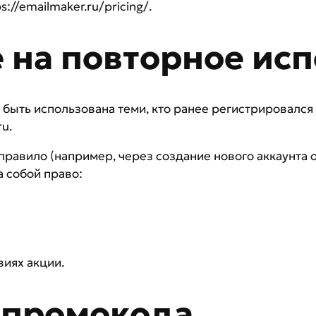
//emailmaker.ru/pricing/.
е на повторное ис
ть использована теми, кто ранее регистрировался на
u.
правило (например, через создание нового аккаунта о
а собой право:
виях акции.
 промокода