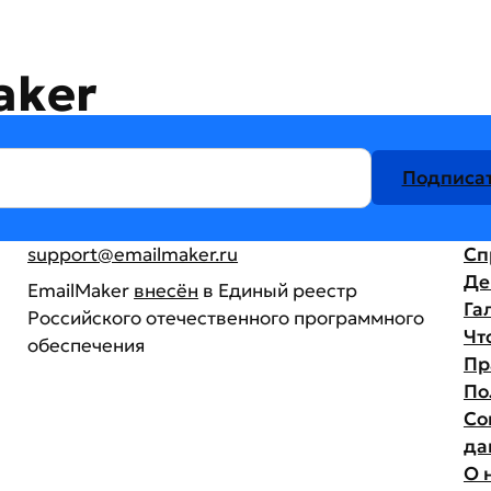
aker
Подписат
support@emailmaker.ru
Сп
Де
EmailMaker
внесён
в Единый реестр
Га
Российского отечественного программного
Чт
обеспечения
Пр
По
Со
да
О 