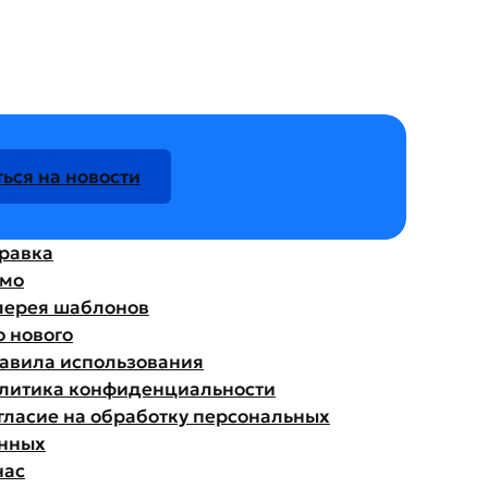
ься на новости
равка
мо
лерея шаблонов
о нового
авила использования
литика конфиденциальности
гласие на обработку персональных
нных
нас