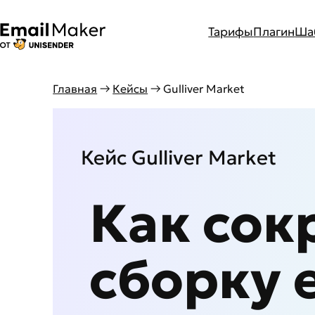
Тарифы
Плагин
Ша
Перейти
Главная
→
Кейсы
→ Gulliver Market
к
содержимому
Кейс Gulliver Market
Как сок
сборку 