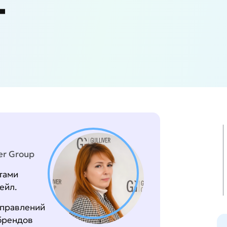
т
er Group
нтами
ейл.
аправлений
брендов