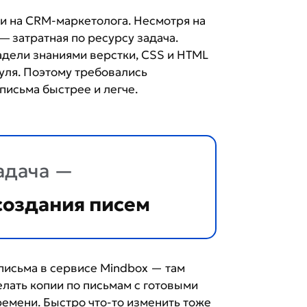
и на CRM-маркетолога. Несмотря на
 ― затратная по ресурсу задача.
ладели знаниями верстки, СSS и HTML
нуля. Поэтому требовались
письма быстрее и легче.
адача —
создания писем
 письма в сервисе Mindbox — там
елать копии по письмам с готовыми
емени. Быстро что-то изменить тоже