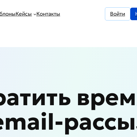
блоны
Кейсы
Контакты
Войти
ратить врем
email-рассы