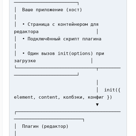
───────────────────────┐

│  Ваше приложение (хост)                                     
│

│  • Страница с контейнером для 
редактора                     │

│  • Подключённый скрипт плагина                              
│

│  • Один вызов init(options) при 
загрузке                    │

└─────────────────────────────┬────────
───────────────────────┘

                              │

                              │  init({ 
element, content, колбэки, конфиг })

                              ▼

┌──────────────────────────────────────
─────────────────────────┐

│  Плагин (редактор)                                            
│
