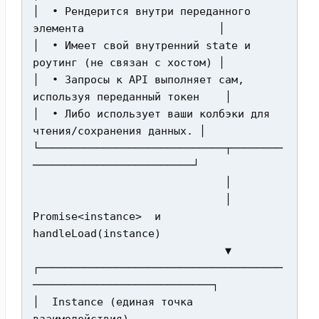
│  • Рендерится внутри переданного 
элемента                     │

│  • Имеет свой внутренний state и 
роутинг (не связан с хостом) │

│  • Запросы к API выполняет сам, 
используя переданный токен    │

│  • Либо использует ваши колбэки для 
чтения/сохранения данных. │

└─────────────────────────────┬────────
─────────────────────────┘

                              │

                              │  
Promise<instance>  и  
handleLoad(instance)

                              ▼

┌──────────────────────────────────────
────────────────────────────┐

│  Instance (единая точка 