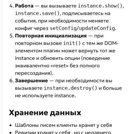
Работа
— вы вызываете
,
instance.show()
, подписываетесь на
instance.save()
события, при необходимости меняете
конфиг через
/
.
setConfig
updateConfig
Повторная инициализация
— при
повторном вызове
с тем же DOM-
init()
элементом плагин может вернуть тот же
instance и обновить опции (поведение
эквивалентно «reset» без полного
пересоздания).
Завершение
— при необходимости вы
вызываете
и больше
instance.destroy()
не используете instance.
Хранение данных
Шаблоны писем клиенты хранят у себя
Ревизии хранят у себя , но с недавнего