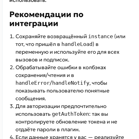
использовать.
Рекомендации по
интеграции
Сохраняйте возвращённый
(или
instance
тот, что пришёл в
) в
handleLoad
переменную и используйте его для всех
вызовов и подписок.
Обрабатывайте ошибки в колбэках
сохранения/чтения и в
/
, чтобы
handleError
handleNotify
показывать пользователю понятные
сообщения.
Для авторизации предпочтительно
использовать
: так вы
getAuthToken
контролируете обновление токена и не
отдаёте пароли в плагин.
Если данные хранятся у вас — реализуйте