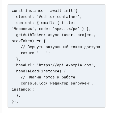
const instance = await init({

  element: '#editor-container',

  content: { email: { title: 
'Черновик', code: '<p>...</p>' } },

  getAuthToken: async (user, project, 
prevToken) => {

    // Вернуть актуальный токен доступа

    return '...';

  },

  baseUrl: 'https://api.example.com',

  handleLoad(instance) {

    // Плагин готов к работе

    console.log('Редактор загружен', 
instance);

  },

});