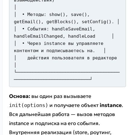
взаимодействия)                          
│

│  • Методы: show(), save(), 
getEmail(), getBlocks(), setConfig(). │

│  • События: handleSaveEmail, 
handleEmailChanged, handleLoad      │

│  • Через instance вы управляете 
контентом и подписываетесь на.   │

│    действия пользователя в редакторе                             
│

└──────────────────────────────────────
────────────────────────────┘
Основа:
вы один раз вызываете
и получаете объект
instance
.
init(options)
Вся дальнейшая работа — вызов методов
instance и подписка на его события.
Внутренняя реализация (store, роутинг,