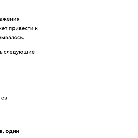
ражения
жет привести к
умывалось.
ить следующие
тов
ов,
один