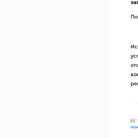
за
По
Ис
ус
от
во
ре
по