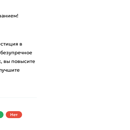
ванием!
естиция в
 безупречное
х, вы повысите
улучшите
Нет