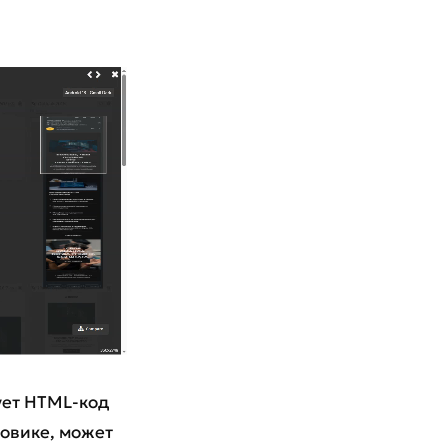
ует HTML-код
товике, может