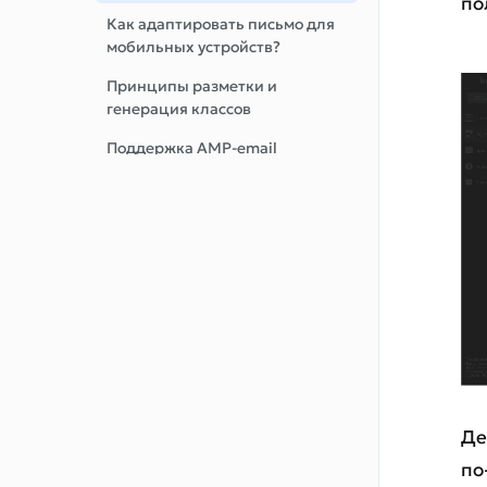
по
Как адаптировать письмо для
мобильных устройств?
Принципы разметки и
генерация классов
Поддержка AMP-email
Контроль версий
Импорт писем
Экспорт писем
Блокировка писем
Копирование и удаление
писем
Работа с блоками
Де
Проекты
по