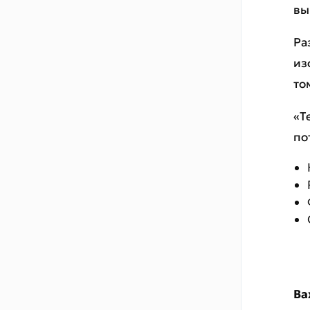
вы
Примеры использования
Ра
Плагин
из
Каталог шаблонов для
то
плагина
«Т
по
Ва