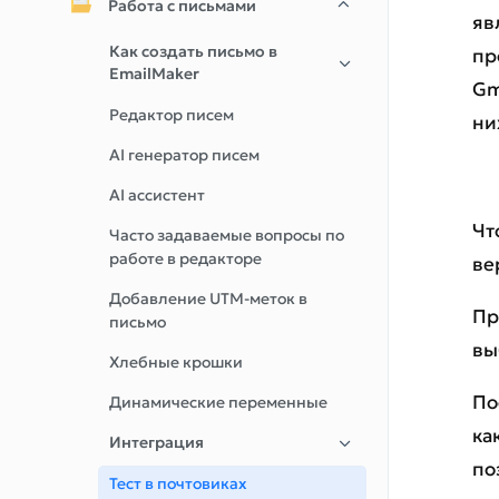
Работа с письмами
яв
Как создать письмо в
пр
EmailMaker
Gm
Редактор писем
ни
AI генератор писем
AI ассистент
Чт
Часто задаваемые вопросы по
работе в редакторе
ве
Добавление UTM-меток в
Пр
письмо
вы
Хлебные крошки
По
Динамические переменные
ка
Интеграция
по
Тест в почтовиках