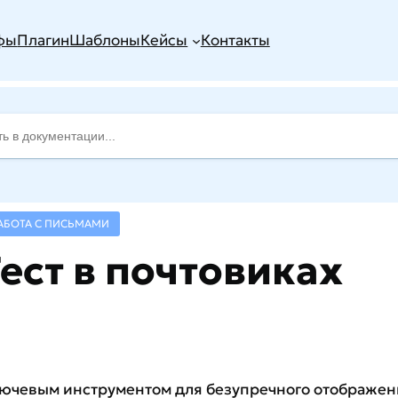
фы
Плагин
Шаблоны
Кейсы
Контакты
АБОТА С ПИСЬМАМИ
Тест в почтовиках
ючевым инструментом для безупречного отображен