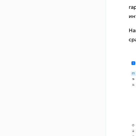
га
ин
На
ср