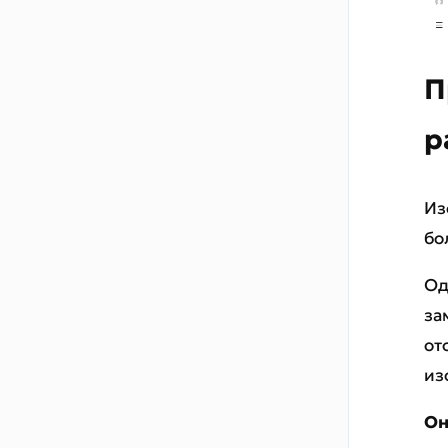
П
р
Из
бо
Од
за
от
из
Он