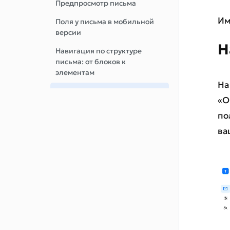
Предпросмотр письма
Им
Поля у письма в мобильной
версии
Н
Навигация по структуре
письма: от блоков к
элементам
На
Раздел оптимизации
«О
рассылок
по
Настраиваем текст при
ва
ошибках загрузки
изображений
Принципы адаптивной
верстки
Пользовательские шрифты в
email рассылках
Файловый менеджер