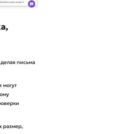
а,
 делая письма
 могут
ному
роверки
х размер,