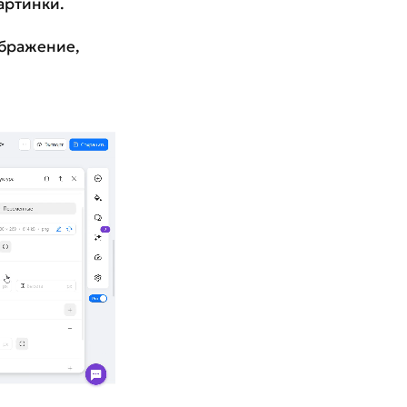
артинки.
ображение,