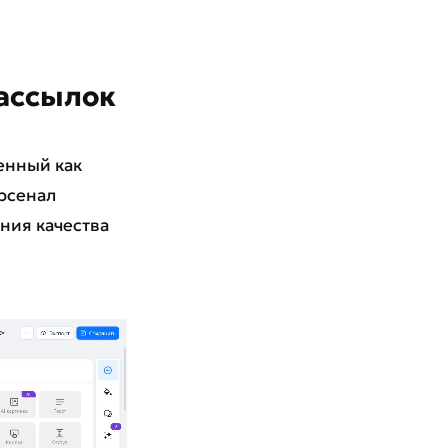
ассылок
енный как
арсенал
ния качества