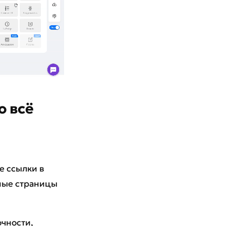
о всё
е ссылки в
ьные страницы
очности,