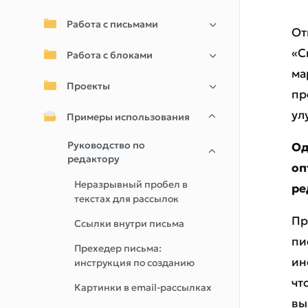
Работа с письмами
От
«С
Работа с блоками
ма
Проекты
пр
ул
Примеры использования
Руководство по
Од
редактору
оп
Неразрывный пробел в
ре
текстах для рассылок
Пр
Ссылки внутри письма
пи
Прехедер письма:
ин
инструкция по созданию
чт
Картинки в email-рассылках
вы