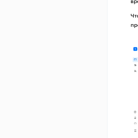
вр
Чт
пр