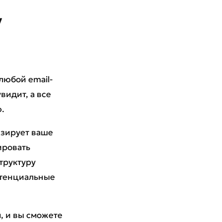
у
любой email-
видит, а все
.
изирует ваше
ировать
труктуру
потенциальные
, и вы сможете