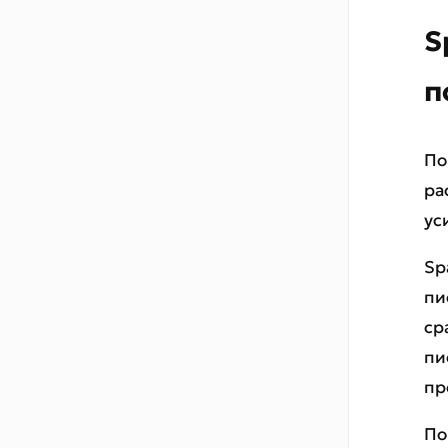
S
п
По
ра
ус
Sp
пи
ср
пи
пр
По