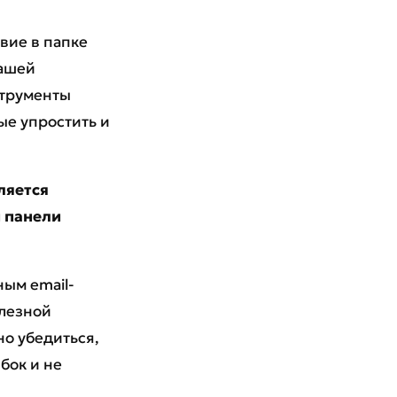
твие в папке
вашей
струменты
е упростить и
ляется
й панели
ным email-
лезной
но убедиться,
бок и не