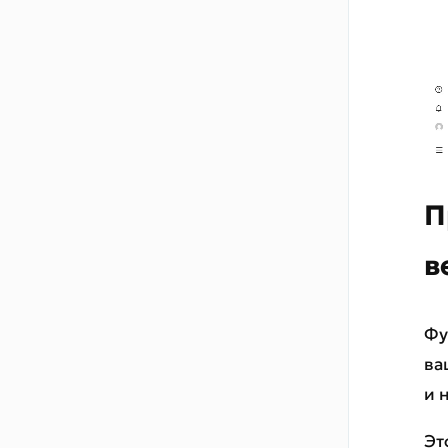
Создание блоков
Плагин
Каталог шаблонов для
плагина
П
в
Фу
ва
и 
Эт